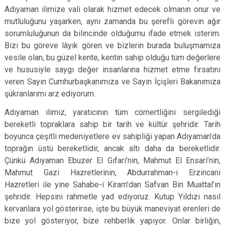
Adıyaman ilimize vali olarak hizmet edecek olmanın onur ve
mutluluğunu yaşarken, aynı zamanda bu şerefli görevin ağır
sorumluluğunun da bilincinde olduğumu ifade etmek isterim.
Bizi bu göreve lâyık gören ve bizlerin burada buluşmamıza
vesile olan, bu güzel kente, kentin sahip olduğu tüm değerlere
ve hususiyle saygı değer insanlarına hizmet etme fırsatını
veren Sayın Cumhurbaşkanımıza ve Sayın İçişleri Bakanımıza
şükranlarımı arz ediyorum.
Adıyaman ilimiz, yaratıcının tüm cömertliğini sergilediği
bereketli topraklara sahip bir tarih ve kültür şehridir. Tarih
boyunca çeşitli medeniyetlere ev sahipliği yapan Adıyaman’da
toprağın üstü bereketlidir, ancak altı daha da bereketlidir.
Çünkü Adıyaman Ebuzer El Gıfari’nin, Mahmut El Ensari’nin,
Mahmut Gazi Hazretlerinin, Abdurrahman-i Erzincani
Hazretleri ile yine Sahabe-i Kiram’dan Safvan Bin Muattal’ın
şehridir. Hepsini rahmetle yad ediyoruz. Kutup Yıldızı nasıl
kervanlara yol gösterirse, işte bu büyük maneviyat erenleri de
bize yol gösteriyor, bize rehberlik yapıyor. Onlar birliğin,