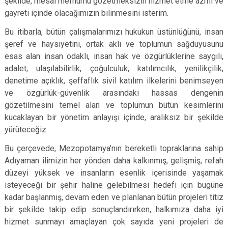
şekilde, mesai mefhumu gözetmeksizin hizmet etme azmi ve
gayreti içinde olacağımızın bilinmesini isterim.
Bu itibarla, bütün çalışmalarımızı hukukun üstünlüğünü, insan
şeref ve haysiyetini, ortak aklı ve toplumun sağduyusunu
esas alan insan odaklı, insan hak ve özgürlüklerine saygılı,
adalet, ulaşılabilirlik, çoğulculuk, katılımcılık, yenilikçilik,
denetime açıklık, şeffaflık sivil katılım ilkelerini benimseyen
ve özgürlük-güvenlik arasındaki hassas dengenin
gözetilmesini temel alan ve toplumun bütün kesimlerini
kucaklayan bir yönetim anlayışı içinde, aralıksız bir şekilde
yürüteceğiz.
Bu çerçevede, Mezopotamya’nın bereketli topraklarına sahip
Adıyaman ilimizin her yönden daha kalkınmış, gelişmiş, refah
düzeyi yüksek ve insanların esenlik içerisinde yaşamak
isteyeceği bir şehir haline gelebilmesi hedefi için bugüne
kadar başlanmış, devam eden ve planlanan bütün projeleri titiz
bir şekilde takip edip sonuçlandırırken, halkımıza daha iyi
hizmet sunmayı amaçlayan çok sayıda yeni projeleri de