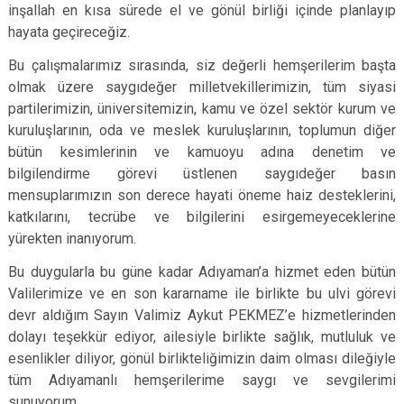
inşallah en kısa sürede el ve gönül birliği içinde planlayıp
hayata geçireceğiz.
Bu çalışmalarımız sırasında, siz değerli hemşerilerim başta
olmak üzere saygıdeğer milletvekillerimizin, tüm siyasi
partilerimizin, üniversitemizin, kamu ve özel sektör kurum ve
kuruluşlarının, oda ve meslek kuruluşlarının, toplumun diğer
bütün kesimlerinin ve kamuoyu adına denetim ve
bilgilendirme görevi üstlenen saygıdeğer basın
mensuplarımızın son derece hayati öneme haiz desteklerini,
katkılarını, tecrübe ve bilgilerini esirgemeyeceklerine
yürekten inanıyorum.
Bu duygularla bu güne kadar Adıyaman’a hizmet eden bütün
Valilerimize ve en son kararname ile birlikte bu ulvi görevi
devr aldığım Sayın Valimiz Aykut PEKMEZ’e hizmetlerinden
dolayı teşekkür ediyor, ailesiyle birlikte sağlık, mutluluk ve
esenlikler diliyor, gönül birlikteliğimizin daim olması dileğiyle
tüm Adıyamanlı hemşerilerime saygı ve sevgilerimi
sunuyorum.