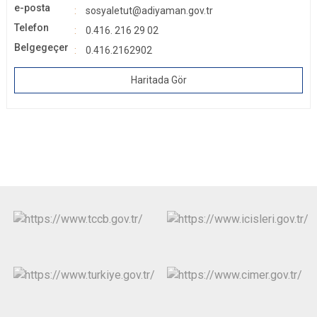
e-posta
sosyaletut@adiyaman.gov.tr
Telefon
0.416. 216 29 02
Belgegeçer
0.416.2162902
Haritada Gör