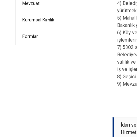
4) Beledi
Mevzuat
yürütmek
5) Mahall
Kurumsal Kimlik
Bakanlık 
6) Köy ve
Formlar
işlemleri
7) 5302 s
Belediyes
valilik v
iş ve işl
8) Geçici
9) Mevzua
İdari v
Hizmet 