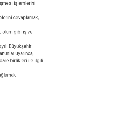
eşmesi işlemlerini
eplerini cevaplamak,
, ölüm gibi iş ve
ayılı Büyükşehir
anunlar uyarınca,
e birlikleri ile ilgili
sağlamak