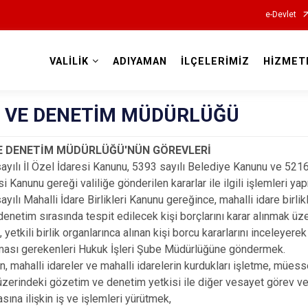
e-Devlet
VALİLİK
ADIYAMAN
İLÇELERİMİZ
HİZMET
Valilikler
E VE DENETİM MÜDÜRLÜĞÜ
VE DENETİM MÜDÜRLÜĞÜ'NÜN GÖREVLERİ
ayılı İl Özel İdaresi Kanunu, 5393 sayılı Belediye Kanunu ve 5216
i Kanunu gereği valiliğe gönderilen kararlar ile ilgili işlemleri ya
ayılı Mahalli İdare Birlikleri Kanunu gereğince, mahalli idare birlik
enetim sırasında tespit edilecek kişi borçlarını karar alınmak üzere
 yetkili birlik organlarınca alınan kişi borcu kararlarını inceleyerek
ması gerekenleri Hukuk İşleri Şube Müdürlüğüne göndermek.
ğin, mahalli idareler ve mahalli idarelerin kurdukları işletme, mües
i üzerindeki gözetim ve denetim yetkisi ile diğer vesayet görev ve
asına ilişkin iş ve işlemleri yürütmek,