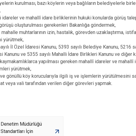
yelerin kurulması, bazı köylerin veya bağlıların belediyelerle birl
,
i idareler ve mahallî idare birliklerinin hukuki konularda görüş tal
görüşü oluşturulması gerekenleri Bakanlığa göndermek,
 mahalle muhtarlarının izin, hastalık, görevden uzaklaştırma, istifa
ni yürütmek,
ayılı İl Özel İdaresi Kanunu, 5393 sayılı Belediye Kanunu, 5216 s
i Kanunu ve 5355 sayılı Mahalli İdare Birlikleri Kanunu ve diğer k
e kaymakamlıklarca yapılması gereken mahallî idareler ve mahallî idar
emleri yürütmek,
 ve gönüllü köy korucularıyla ilgili iş ve işlemlerin yürütülmesini 
t veya vali tarafından verilen diğer görevleri yapmak.
e Denetim Müdürlüğü
Standartları İçin