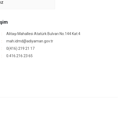
nız
işim
Alitaşı Mahallesi Atatürk Bulvarı No.144 Kat:4
mah.idmd@adiyaman.gov.tr
0(416) 219 21 17
0.416.216 23 65