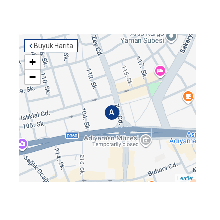
Büyük Harita
+
−
A
Leaflet