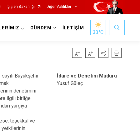
İçişleri Bakanlığı
Diğer Valilikler
LERİMİZ
GÜNDEM
İLETİŞİM
33
°C
 sayılı Büyükşehir
İdare ve Denetim Müdürü
pmak.
Yusuf Güleç
lerinin denetimini
 ilgili birliğe
 idari yargıya
sese, teşekkül ve
 yetkilerinin