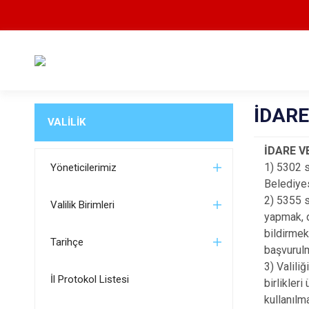
İDAR
VALİLİK
İDARE 
1) 5302 s
Yöneticilerimiz
Belediyes
2) 5355 s
Valilik Birimleri
yapmak, d
bildirmek,
Tarihçe
başvurul
3) Valili
İl Protokol Listesi
birlikler
kullanılm