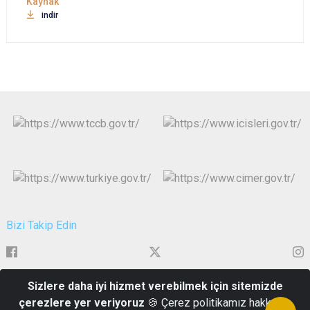
indir
Bizi Takip Edin
Sizlere daha iyi hizmet verebilmek için sitemizde
Alitaşı Mahallesi Atatürk Bulvarı No.144
çerezlere yer veriyoruz
🍪 Çerez politikamız hakkında