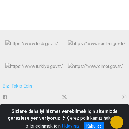
Bizi Takip Edin
Sizlere daha iyi hizmet verebilmek için sitemizde
Alitaşı Mahallesi Atatürk Bulvarı No.144
çerezlere yer veriyoruz
🍪 Çerez politikamız hakkında
+90 (0416) 219 21 00 - (0416) 219 21 01-02-03-04
bilgi edinmek için
tıklayınız
Kabul et