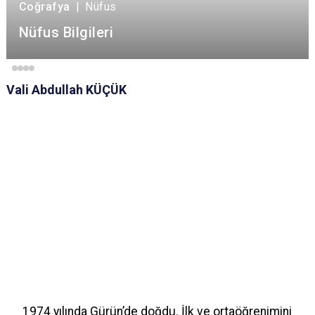
Coğrafya
|
Nüfus
Nüfus Bilgileri
Vali Abdullah KÜÇÜK
1974 yılında Gürün’de doğdu. İlk ve ortaöğrenimini