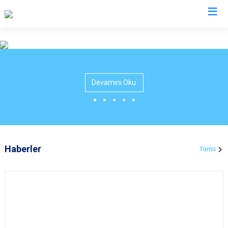
Valilikler
Devamını Oku
Haberler
Tümü